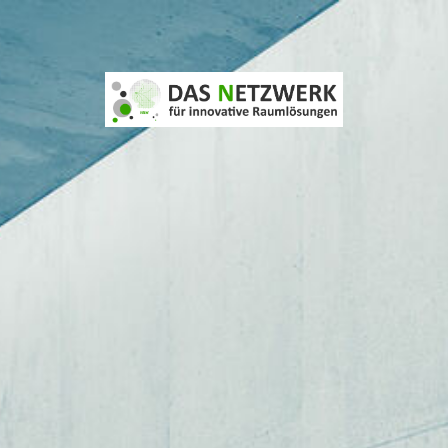
DAS NETZWERK NRW
ANSPRECHPARTNER
Rückblick: Netzwerk Event >NEW OFFICES IN OLD BUILDINGS
Rückblick # be_your_own - R(h)einTüftelei - Netzwerkveranstaltu
SHOWROOM-INSPIRATIONEN