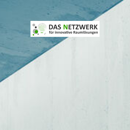
DAS NETZWERK NRW
ANSPRECHPARTNER
Rückblick: Netzwerk Event >NEW OFFICES IN OLD BUILDINGS
Rückblick # be_your_own - R(h)einTüftelei - Netzwerkveranstaltu
SHOWROOM-INSPIRATIONEN