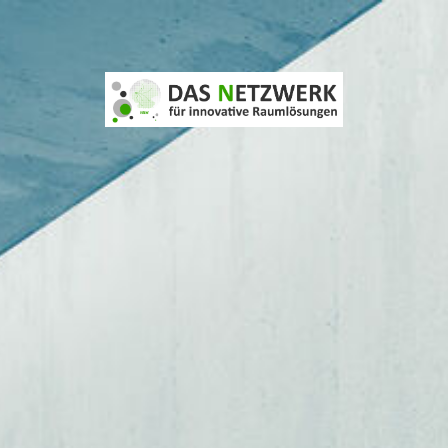
DAS NETZWERK NRW
ANSPRECHPARTNER
Rückblick: Netzwerk Event >NEW OFFICES IN OLD BUILDINGS
Rückblick # be_your_own - R(h)einTüftelei - Netzwerkveranstaltu
SHOWROOM-INSPIRATIONEN